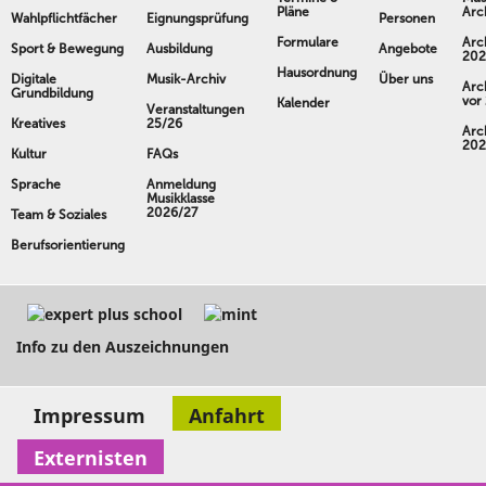
Pläne
Arc
Wahlpflichtfächer
Eignungsprüfung
Personen
Formulare
Arc
Sport & Bewegung
Ausbildung
Angebote
202
Hausordnung
Digitale
Musik-Archiv
Über uns
Arc
Grundbildung
vor
Kalender
Veranstaltungen
Kreatives
25/26
Arc
202
Kultur
FAQs
Sprache
Anmeldung
Musikklasse
2026/27
Team & Soziales
Berufsorientierung
Info zu den Auszeichnungen
Impressum
Anfahrt
Externisten