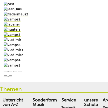
Themen
Unterricht
Sonderform
Service
unsere
Ar
von A-Z
Musik
Schule
Termine &
Mus