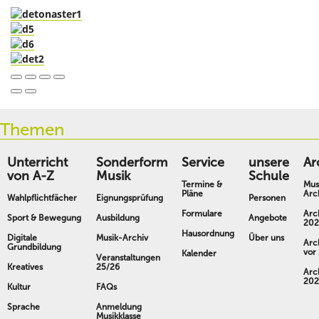
Themen
Unterricht
Sonderform
Service
unsere
Ar
von A-Z
Musik
Schule
Termine &
Mus
Pläne
Arc
Wahlpflichtfächer
Eignungsprüfung
Personen
Formulare
Arc
Sport & Bewegung
Ausbildung
Angebote
202
Hausordnung
Digitale
Musik-Archiv
Über uns
Arc
Grundbildung
vor
Kalender
Veranstaltungen
Kreatives
25/26
Arc
202
Kultur
FAQs
Sprache
Anmeldung
Musikklasse