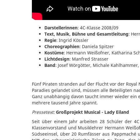
Darstellerinnen
: 4C-Klasse 2008/09
Text, Musik, Bühne und Gesamtleitung
: He
Regie
: Ingrid Kössler
Choreographien
: Daniela Spitzer
Kostüme
: Hermann Weißofner, Katharina Sc
Lichtdesign
: Manfred Strasser
Band
: Josef Wörgötter, Michale Kahlhammer
Fünf Piraten stranden auf der Flucht vor der Roya
Paradies gelandet sind, müssen alle Beteiligten na
Ganz unabhängig davon taucht immer wieder ein eig
mehrere tausend Jahre spannt.
Pressetext:
Großprojekt Musical - Lady Eiland
Seit über einem Jahr arbeiten 28 Schüler der 4
Klassenvorstand und Musiklehrer Hermann Weißofne
Südseeinsel, über 20 Rumfässer aus Pappmaché und