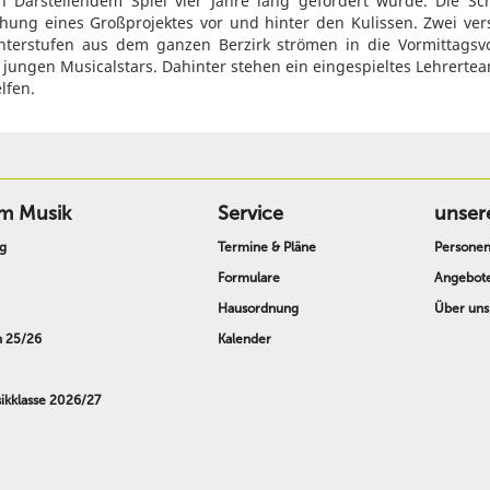
in Darstellendem Spiel vier Jahre lang gefördert wurde. Die Schü
ehung eines Großprojektes vor und hinter den Kulissen. Zwei ve
 Unterstufen aus dem ganzen Berzirk strömen in die Vormittagsvo
jungen Musicalstars. Dahinter stehen ein eingespieltes Lehrerte
elfen.
m Musik
Service
unser
g
Termine & Pläne
Persone
Formulare
Angebot
Hausordnung
Über uns
n 25/26
Kalender
kklasse 2026/27