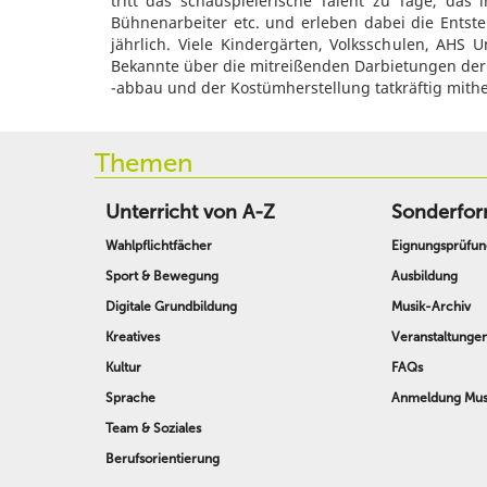
tritt das schauspielerische Talent zu Tage, das 
Bühnenarbeiter etc. und erleben dabei die Entst
jährlich. Viele Kindergärten, Volksschulen, AHS
Bekannte über die mitreißenden Darbietungen der 
-abbau und der Kostümherstellung tatkräftig mith
Themen
Unterricht von A-Z
Sonderfor
Wahlpflichtfächer
Eignungsprüfun
Sport & Bewegung
Ausbildung
Digitale Grundbildung
Musik-Archiv
Kreatives
Veranstaltunge
Kultur
FAQs
Sprache
Anmeldung Musi
Team & Soziales
Berufsorientierung