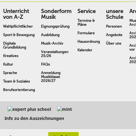
Unterricht
Sonderform
Service
unsere
Ar
von A-Z
Musik
Schule
Termine &
Mus
Pläne
Arc
Wahlpflichtfächer
Eignungsprüfung
Personen
Formulare
Arc
Sport & Bewegung
Ausbildung
Angebote
202
Hausordnung
Digitale
Musik-Archiv
Über uns
Arc
Grundbildung
vor
Kalender
Veranstaltungen
Kreatives
25/26
Arc
202
Kultur
FAQs
Sprache
Anmeldung
Musikklasse
2026/27
Team & Soziales
Berufsorientierung
Info zu den Auszeichnungen