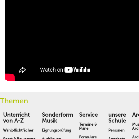
Themen
Unterricht
Sonderform
Service
unsere
Ar
von A-Z
Musik
Schule
Termine &
Mus
Pläne
Arc
Wahlpflichtfächer
Eignungsprüfung
Personen
Formulare
Arc