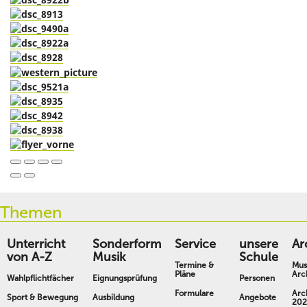
Themen
Unterricht
Sonderform
Service
unsere
Ar
von A-Z
Musik
Schule
Termine &
Mus
Pläne
Arc
Wahlpflichtfächer
Eignungsprüfung
Personen
Formulare
Arc
Sport & Bewegung
Ausbildung
Angebote
202