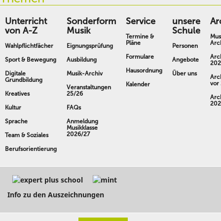
Unterricht
Sonderform
Service
unsere
Ar
von A-Z
Musik
Schule
Termine &
Mus
Pläne
Arc
Wahlpflichtfächer
Eignungsprüfung
Personen
Formulare
Arc
Sport & Bewegung
Ausbildung
Angebote
202
Hausordnung
Digitale
Musik-Archiv
Über uns
Arc
Grundbildung
vor
Kalender
Veranstaltungen
Kreatives
25/26
Arc
202
Kultur
FAQs
Sprache
Anmeldung
Musikklasse
2026/27
Team & Soziales
Berufsorientierung
Info zu den Auszeichnungen