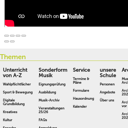
Themen
Unterricht
Sonderform
Service
unsere
Ar
von A-Z
Musik
Schule
Termine &
Mus
Pläne
Arc
Wahlpflichtfächer
Eignungsprüfung
Personen
Formulare
Arc
Sport & Bewegung
Ausbildung
Angebote
202
Hausordnung
Digitale
Musik-Archiv
Über uns
Arc
Grundbildung
vor
Kalender
Veranstaltungen
Kreatives
25/26
Arc
202
Kultur
FAQs
Sprache
Anmeldung