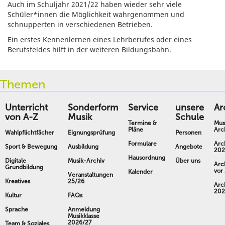
Auch im Schuljahr 2021/22 haben wieder sehr viele
Schüler*innen die Möglichkeit wahrgenommen und
schnupperten in verschiedenen Betrieben.
Ein erstes Kennenlernen eines Lehrberufes oder eines
Berufsfeldes hilft in der weiteren Bildungsbahn.
Themen
Unterricht
Sonderform
Service
unsere
Ar
von A-Z
Musik
Schule
Termine &
Mus
Pläne
Arc
Wahlpflichtfächer
Eignungsprüfung
Personen
Formulare
Arc
Sport & Bewegung
Ausbildung
Angebote
202
Hausordnung
Digitale
Musik-Archiv
Über uns
Arc
Grundbildung
vor
Kalender
Veranstaltungen
Kreatives
25/26
Arc
202
Kultur
FAQs
Sprache
Anmeldung
Musikklasse
2026/27
Team & Soziales